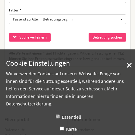
Filter
Passend zu Alter + Betreuungsbeginn
Suche verfeinern
Alle Werte mit einem * sind Pflichtangaben. Mit der Erfassung einer PLZ
können Sie Ihre Ergebnisse weiter eingrenzen bzw. genauer bestimmen.
Cookie Einstellungen
Wir verwenden Cookies auf unserer Webseite. Einige von
ihnen sind für die Nutzung essentiell, während andere uns
helfen den Service auf dieser Seite zu verbessern. Mehr
Informationen hierzu finden Sie in unseren
Datenschutzerklärung
.
Essentiell
Elternportal
Unternehmen
Karte
Datenschutz
Unternehmen