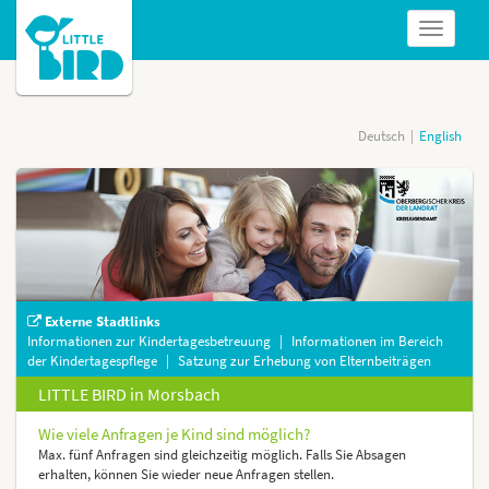
Navigatio
anzeigen
Deutsch
English
Externe Stadtlinks
Informationen zur Kindertagesbetreuung
|
Informationen im Bereich
der Kindertagespflege
|
Satzung zur Erhebung von Elternbeiträgen
LITTLE BIRD in Morsbach
Wie viele Anfragen je Kind sind möglich?
Max. fünf Anfragen sind gleichzeitig möglich. Falls Sie Absagen
erhalten, können Sie wieder neue Anfragen stellen.